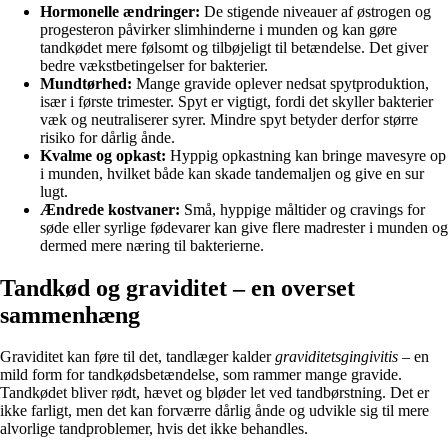
Hormonelle ændringer:
De stigende niveauer af østrogen og
progesteron påvirker slimhinderne i munden og kan gøre
tandkødet mere følsomt og tilbøjeligt til betændelse. Det giver
bedre vækstbetingelser for bakterier.
Mundtørhed:
Mange gravide oplever nedsat spytproduktion,
især i første trimester. Spyt er vigtigt, fordi det skyller bakterier
væk og neutraliserer syrer. Mindre spyt betyder derfor større
risiko for dårlig ånde.
Kvalme og opkast:
Hyppig opkastning kan bringe mavesyre op
i munden, hvilket både kan skade tandemaljen og give en sur
lugt.
Ændrede kostvaner:
Små, hyppige måltider og cravings for
søde eller syrlige fødevarer kan give flere madrester i munden og
dermed mere næring til bakterierne.
Tandkød og graviditet – en overset
sammenhæng
Graviditet kan føre til det, tandlæger kalder
graviditetsgingivitis
– en
mild form for tandkødsbetændelse, som rammer mange gravide.
Tandkødet bliver rødt, hævet og bløder let ved tandbørstning. Det er
ikke farligt, men det kan forværre dårlig ånde og udvikle sig til mere
alvorlige tandproblemer, hvis det ikke behandles.