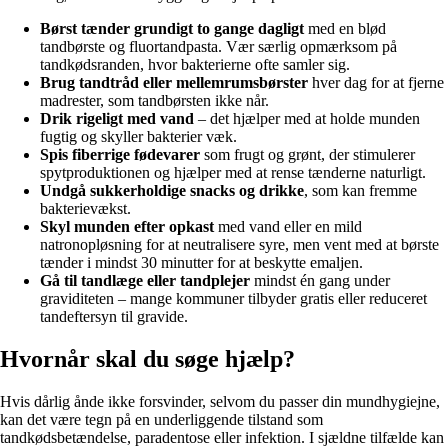
Børst tænder grundigt to gange dagligt
med en blød
tandbørste og fluortandpasta. Vær særlig opmærksom på
tandkødsranden, hvor bakterierne ofte samler sig.
Brug tandtråd eller mellemrumsbørster
hver dag for at fjerne
madrester, som tandbørsten ikke når.
Drik rigeligt med vand
– det hjælper med at holde munden
fugtig og skyller bakterier væk.
Spis fiberrige fødevarer
som frugt og grønt, der stimulerer
spytproduktionen og hjælper med at rense tænderne naturligt.
Undgå sukkerholdige snacks og drikke
, som kan fremme
bakterievækst.
Skyl munden efter opkast
med vand eller en mild
natronopløsning for at neutralisere syre, men vent med at børste
tænder i mindst 30 minutter for at beskytte emaljen.
Gå til tandlæge eller tandplejer
mindst én gang under
graviditeten – mange kommuner tilbyder gratis eller reduceret
tandeftersyn til gravide.
Hvornår skal du søge hjælp?
Hvis dårlig ånde ikke forsvinder, selvom du passer din mundhygiejne,
kan det være tegn på en underliggende tilstand som
tandkødsbetændelse, paradentose eller infektion. I sjældne tilfælde kan