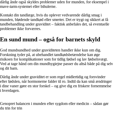
dårlig ånde også skyldes problemer uden for munden, for eksempel i
mave-tarm-systemet eller bihulerne.
Kontakt din tandlæge, hvis du oplever vedvarende dårlig smag i
munden, blødende tandkød eller smerter. Det er trygt og sikkert at få
tandbehandling under graviditet – faktisk anbefales det, så eventuelle
problemer ikke forværres.
En sund mund – også for barnets skyld
God mundsundhed under graviditeten handler ikke kun om dig.
Forskning tyder på, at ubehandlet tandkødsbetændelse kan øge
risikoen for komplikationer som for tidlig fødsel og lav fødselsvægt.
Ved at tage hånd om din mundhygiejne passer du altså både på dig selv
og dit barn.
Dårlig ånde under graviditet er som regel midlertidig og forsvinder
efter fødslen, når hormonerne falder til ro. Indtil da kan små ændringer
i dine vaner gøre en stor forskel – og give dig en friskere fornemmelse
i hverdagen.
Genopret balancen i munden efter sygdom eller medicin – sådan gør
du trin for trin