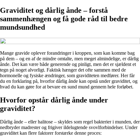
Graviditet og dårlig ånde – forstå
sammenhængen og få gode råd til bedre
mundsundhed
Mange gravide oplever forandringer i kroppen, som kan komme bag
på dem – og en af de mindre omtalte, men meget almindelige, er dårlig
ånde. Det kan være både generende og pinligt, men det er sjældent et
tegn på noget alvorligt. Faktisk hænger det ofte sammen med de
hormonelle og fysiske ændringer, som graviditeten medfører. Her får
du en forklaring på, hvorfor dårlig ånde kan opstå under graviditet, og
hvad du kan gøre for at bevare en sund mund gennem hele forløbet.
Hvorfor opstår dårlig ånde under
graviditet?
Dårlig ånde – eller halitose – skyldes som regel bakterier i munden, der
nedbryder madrester og frigiver ildelugtende svovlforbindelser. Under
graviditet kan flere faktorer forstærke denne proces: